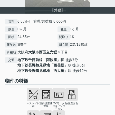
【外観】
6.8万円 管理/共益費 8,000円
賃料
0ヶ月
1ヶ月
敷金
礼金
24.85㎡
1K
面積
間取り
築9年
2階/15階建
築年数
所在階
大阪府
大阪市西区
立売堀
４丁目
所在地
地下鉄千日前線
「
阿波座
」駅 徒歩7分
交通
地下鉄長堀鶴見緑地
「
西長堀
」駅 徒歩8分
地下鉄長堀鶴見緑地
「
西大橋
」駅 徒歩12分
物件の特徴
バストイレ
室内洗濯機
TVモニタ
独立洗面台
別
置場
付きインタ
ーホン