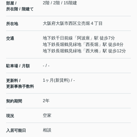
2階 / 2階 / 15階建
部屋 /
所在階 / 階建て
大阪府
大阪市西区
立売堀
４丁目
所在地
地下鉄千日前線
「
阿波座
」駅 徒歩7分
交通
地下鉄長堀鶴見緑地
「
西長堀
」駅 徒歩8分
地下鉄長堀鶴見緑地
「
西大橋
」駅 徒歩12分
- / -
駐車場 / 月額
1ヶ月(新賃料) / -
更新料 /
更新事務手数料
2年
契約期間
空家
現況
相談
入居可能日