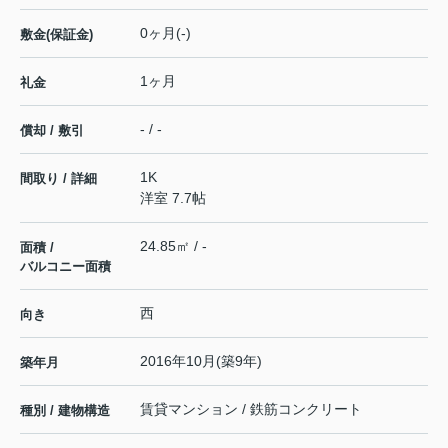
0ヶ月(-)
敷金(保証金)
1ヶ月
礼金
- / -
償却 / 敷引
1K
間取り / 詳細
洋室 7.7帖
24.85㎡ / -
面積 /
バルコニー面積
西
向き
2016年10月(築9年)
築年月
賃貸マンション / 鉄筋コンクリート
種別 / 建物構造