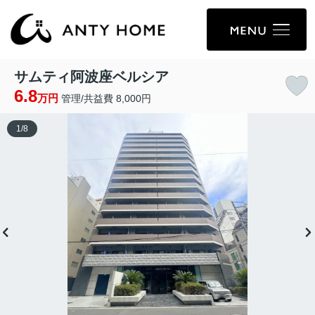
サムティ阿波座ベルシア
6.8
万円
管理/共益費 8,000円
1
/
8