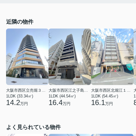
近隣の物件
大阪市西区立売堀３丁目
大阪市西区江之子島１丁目
大阪市西区北堀江１丁目
1LDK (33.34㎡)
1LDK (44.54㎡)
1LDK (54.45㎡)
1
14.2
16.4
16.1
万円
万円
万円
よく見られている物件