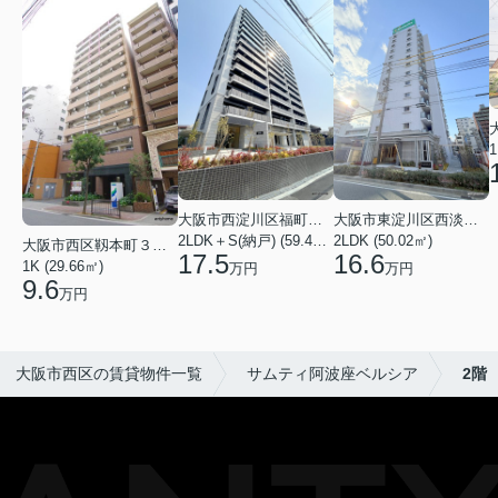
1
大阪市西淀川区福町２丁目
大阪市東淀川区西淡路１丁目
2LDK＋S(納戸) (59.48㎡)
2LDK (50.02㎡)
大阪市西区靱本町３丁目
17.5
16.6
1K (29.66㎡)
万円
万円
9.6
万円
大阪市西区の賃貸物件一覧
サムティ阿波座ベルシア
2階