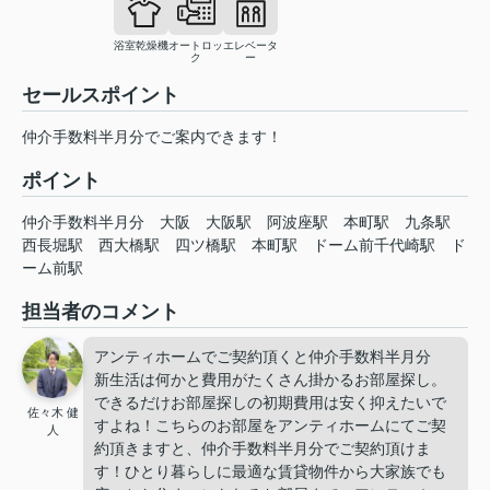
浴室乾燥機
オートロッ
エレベータ
ク
ー
セールスポイント
仲介手数料半月分でご案内できます！
ポイント
仲介手数料半月分
大阪
大阪駅
阿波座駅
本町駅
九条駅
西長堀駅
西大橋駅
四ツ橋駅
本町駅
ドーム前千代崎駅
ド
ーム前駅
担当者のコメント
アンティホームでご契約頂くと仲介手数料半月分
新生活は何かと費用がたくさん掛かるお部屋探し。
できるだけお部屋探しの初期費用は安く抑えたいで
佐々木 健
すよね！こちらのお部屋をアンティホームにてご契
人
約頂きますと、仲介手数料半月分でご契約頂けま
す！ひとり暮らしに最適な賃貸物件から大家族でも