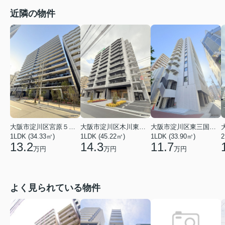
近隣の物件
大阪市淀川区木川東４丁目
大阪市淀川区宮原５丁目
大阪市淀川区東三国５丁目
1LDK (45.22㎡)
1LDK (34.33㎡)
1LDK (33.90㎡)
2
14.3
13.2
11.7
万円
万円
万円
よく見られている物件