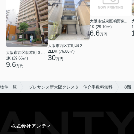
大阪市城東区鴫野東３丁目
1K (29.10㎡)
1
6.6
万円
大阪市西区京町堀２丁目
2LDK (76.86㎡)
大阪市西区靱本町３丁目
30
1K (29.66㎡)
万円
9.6
万円
物件一覧
プレサンス新大阪クレスタ 仲介手数料無料
8階
株式会社アンティ