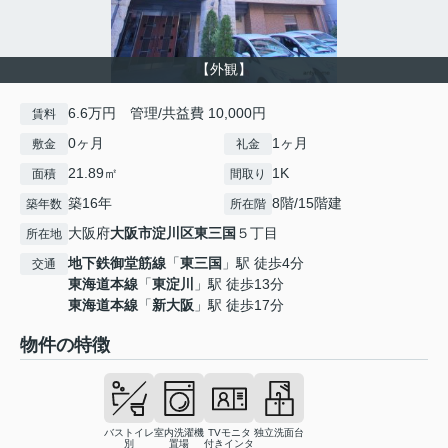
【外観】
6.6万円 管理/共益費 10,000円
賃料
0ヶ月
1ヶ月
敷金
礼金
21.89㎡
1K
面積
間取り
築16年
8階/15階建
築年数
所在階
大阪府
大阪市淀川区
東三国
５丁目
所在地
地下鉄御堂筋線
「
東三国
」駅 徒歩4分
交通
東海道本線
「
東淀川
」駅 徒歩13分
東海道本線
「
新大阪
」駅 徒歩17分
物件の特徴
バストイレ
室内洗濯機
TVモニタ
独立洗面台
別
置場
付きインタ