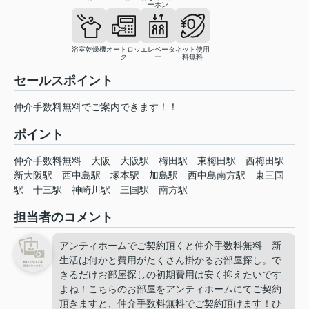
ーホン
浴室乾燥機
オートロッ
エレベータ
ネット使用
ク
ー
料無料
セールスポイント
仲介手数料無料でご案内できます！！
ポイント
仲介手数料無料
大阪
大阪駅
梅田駅
東梅田駅
西梅田駅
新大阪駅
西中島駅
塚本駅
加島駅
西中島南方駅
東三国
駅
十三駅
神崎川駅
三国駅
南方駅
担当者のコメント
アンティホームでご契約頂くと仲介手数料無料 新
生活は何かと費用がたくさん掛かるお部屋探し。で
きるだけお部屋探しの初期費用は安く抑えたいです
よね！こちらのお部屋をアンティホームにてご契約
頂きますと、仲介手数料無料でご契約頂けます！ひ