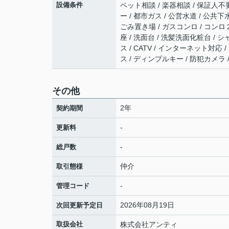
設備条件
ペット相談 / 楽器相談 / 保証人不要
ー / 都市ガス / 公営水道 / 公共
ごみ置き場 / ガスコンロ / コンロ
座 / 洗面台 / 洗髪洗面化粧台 /
ス / CATV / インターネット対
ス / ディンプルキー / 防犯カメラ
その他
2年
契約期間
-
更新料
-
総戸数
仲介
取引態様
-
管理コード
2026年08月19日
次回更新予定日
取扱会社
株式会社アンティ