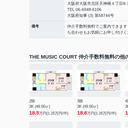
大阪府大阪市北区天神橋４丁目8-1
TEL:06-6948-6106
大阪府知事 (3) 第58744号
備考
仲介手数料無料でご案内できます
ち合わせもお気軽にお申し付けく
THE MUSIC COURT 仲介手数料無料の
2階
3階
4
3K (49.00㎡)
3K (49.00㎡)
3
18.5
18.6
1
万円(
1.25
万円/坪)
万円(
1.26
万円/坪)