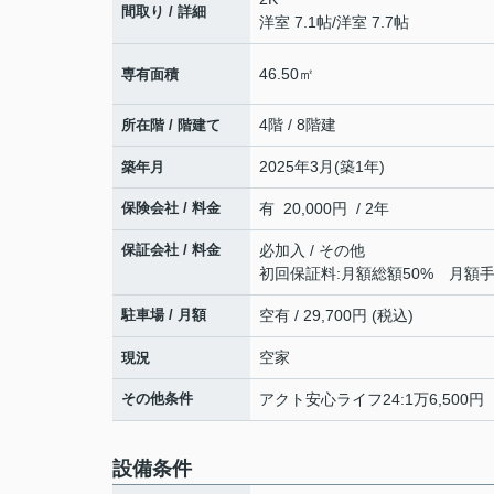
間取り / 詳細
洋室 7.1帖
/
洋室 7.7帖
46.50㎡
専有面積
4階 / 8階建
所在階 / 階建て
2025年3月(築1年)
築年月
保険会社 / 料金
有 20,000円 / 2年
保証会社 / 料金
必加入 / その他
初回保証料:月額総額50% 月額手数料
駐車場 / 月額
空有 / 29,700円 (税込)
空家
現況
その他条件
アクト安心ライフ24:1万6,500円
設備条件