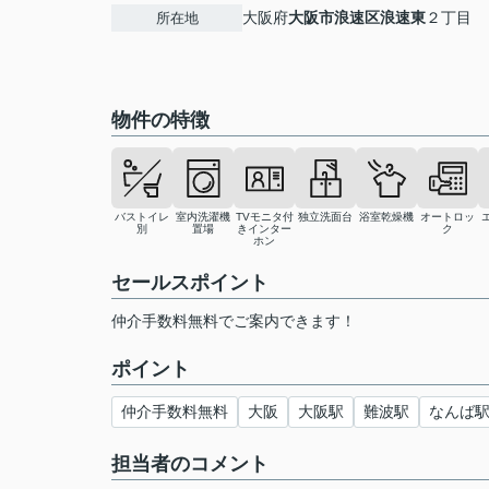
大阪府
大阪市浪速区
浪速東
２丁目
所在地
物件の特徴
バストイレ
室内洗濯機
TVモニタ付
独立洗面台
浴室乾燥機
オートロッ
別
置場
きインター
ク
ホン
セールスポイント
仲介手数料無料でご案内できます！
ポイント
仲介手数料無料
大阪
大阪駅
難波駅
なんば
担当者のコメント