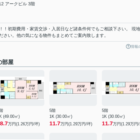
2 アークビル 3階
！！初期費用・家賃交渉・入居日など諸条件何でもご相談下さい。 現
ださい。他の気になる物件もまとめてご案内致します。
情報
他の部屋
階
5階
5階
K (49.00㎡)
1K (30.00㎡)
1K (30.00㎡)
8.7
11.7
11.7
万円(
1.26
万円/坪)
万円(
1.29
万円/坪)
万円(
1.29
万円/