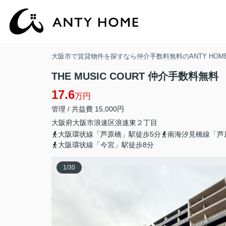
大阪市で賃貸物件を探すなら仲介手数料無料のANTY HOM
THE MUSIC COURT 仲介手数料無料
17.6
万円
管理 / 共益費 15,000円
大阪府
大阪市浪速区
浪速東
２丁目
大阪環状線「芦原橋」駅徒歩5分
南海汐見橋線「芦
大阪環状線「今宮」駅徒歩8分
1
/
30