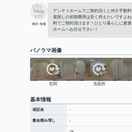
アンティホームでご契約頂くと仲介手数料
屋探しの初期費用は安く抑えたいですよね
料でご契約頂けます！ひとり暮らしに最適
横井 海優
ホームへお任せ下さい！
パノラマ画像
玄関
洗面所
基本情報
-
保証金
敷金積み増し
-
2K