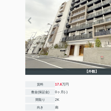
【外観】
17.6
万円
賃料
0ヶ月(-)
敷金(保証金)
2K
間取り
南
向き