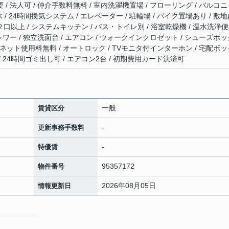
 / 法人可 / 仲介手数料無料 / 室内洗濯機置場 / フローリング / バルコニ
下水 / 24時間換気システム / エレベーター / 駐輪場 / バイク置場あり / 敷
２口以上 / システムキッチン / バス・トイレ別 / 浴室乾燥機 / 温水洗浄便
 シャワー / 独立洗面台 / エアコン / ウォークインクロゼット / シューズボ
応 / ネット使用料無料 / オートロック / TVモニタ付インターホン / 宅配ボ
 / 24時間ゴミ出し可 / エアコン2台 / 初期費用カード決済可
一般
賃貸区分
-
更新事務手数料
-
特優賃
95357172
物件番号
2026年08月05日
情報更新日