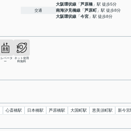
大阪環状線
「
芦原橋
」駅 徒歩5分
南海汐見橋線
「
芦原町
」駅 徒歩8分
交通
大阪環状線
「
今宮
」駅 徒歩8分
エレベータ
ネット使用
ー
料無料
駅
心斎橋駅
日本橋駅
芦原橋駅
大国町駅
恵美須町駅
新今宮