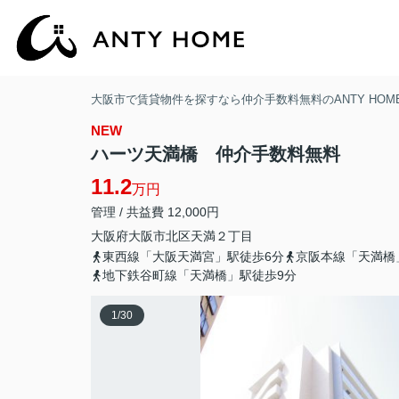
大阪市で賃貸物件を探すなら仲介手数料無料のANTY HOM
NEW
ハーツ天満橋 仲介手数料無料
11.2
万円
管理 / 共益費 12,000円
大阪府
大阪市北区
天満
２丁目
東西線「大阪天満宮」駅徒歩6分
京阪本線「天満橋
地下鉄谷町線「天満橋」駅徒歩9分
1
/
30