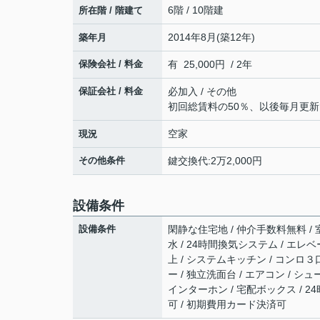
6階 / 10階建
所在階 / 階建て
2014年8月(築12年)
築年月
保険会社 / 料金
有 25,000円 / 2年
保証会社 / 料金
必加入 / その他
初回総賃料の50％、以後毎月更新
空家
現況
その他条件
鍵交換代:2万2,000円
設備条件
設備条件
閑静な住宅地 / 仲介手数料無料 / 
水 / 24時間換気システム / エレベ
上 / システムキッチン / コンロ３口
ー / 独立洗面台 / エアコン / シュー
インターホン / 宅配ボックス / 2
可 / 初期費用カード決済可