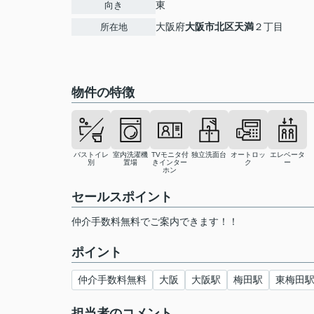
東
向き
大阪府
大阪市北区
天満
２丁目
所在地
物件の特徴
バストイレ
室内洗濯機
TVモニタ付
独立洗面台
オートロッ
エレベータ
別
置場
きインター
ク
ー
ホン
セールスポイント
仲介手数料無料でご案内できます！！
ポイント
仲介手数料無料
大阪
大阪駅
梅田駅
東梅田
担当者のコメント