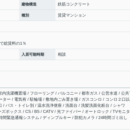
鉄筋コンクリート
建物構造
賃貸マンション
種別
で総賃料の1％
相談
入居可能時期
室内洗濯機置場 / フローリング / バルコニー / 都市ガス / 公営水道 / 公
ーター / 電気有 / 駐輪場 / 敷地内ごみ置き場 / ガスコンロ / コンロ２口以
 / バス・トイレ別 / 温水洗浄便座 / 洗面台 / 洗髪洗面化粧台 / シャワ
ズボックス / CS / BS / CATV / 光ファイバー / オートロック / TVモニ
4時間緊急通報システム / ディンプルキー / 防犯カメラ / 24時間ゴミ出し