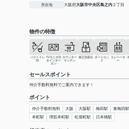
大阪府
大阪市中央区
島之内
２丁目
所在地
物件の特徴
バストイレ
TVモニタ付
カウンター
独立洗面台
オートロッ
エレベータ
別
きインター
キッチン
ク
ー
ホン
セールスポイント
仲介手数料無料でご案内できます！
ポイント
仲介手数料無料
大阪
大阪駅
梅田駅
東梅田
本町駅
堺筋本町駅
松屋町駅
日本橋駅