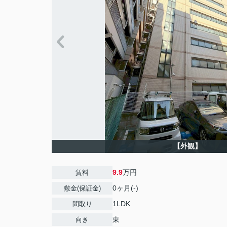
【外観】
9.9
万円
賃料
0ヶ月(-)
敷金(保証金)
1LDK
間取り
東
向き