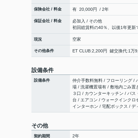
保険会社 / 料金
有 20,000円 / 2年
保証会社 / 料金
必加入 / その他
初回総賃料の40％、以後1年更新で
空家
現況
その他条件
ET CLUB:2,200円 鍵交換代:1万
設備条件
設備条件
仲介手数料無料 / フローリング / バ
場 / 洗濯機置場有 / 敷地内ごみ置
３口 / カウンターキッチン / バス
台 / エアコン / ウォークインクロ
インターホン / 宅配ボックス / デ
その他
2年
契約期間