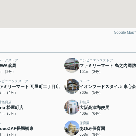
Google Ma
ラッグストア
コンビニエンスストア
UWA薬局
ファミリーマート 島之内周
1ｍ（2分）
151ｍ（2分）
ンビニエンスストア
スーパー
ァミリーマート 瓦屋町二丁目店
イオンフードスタイル 東心
55ｍ（4分）
360ｍ（5分）
活雑貨店
郵便局
eria 松屋町店
大阪高津郵便局
77ｍ（5分）
406ｍ（6分）
ム
保育園
hocoZAP長堀橋東
あゆみ保育園
19ｍ（7分）
653ｍ（9分）