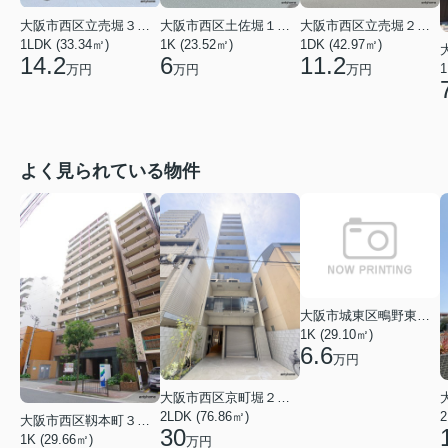
大阪市西区立売堀３丁目
大阪市西区土佐堀１丁目
大阪市西区立売堀２丁目
1LDK (33.34㎡)
1K (23.52㎡)
1DK (42.97㎡)
14.2
6
11.2
1
万円
万円
万円
よく見られている物件
大阪市城東区鴫野東３丁目
1K (29.10㎡)
6.6
万円
大阪市西区京町堀２丁目
2LDK (76.86㎡)
大阪市西区靱本町３丁目
30
1K (29.66㎡)
万円