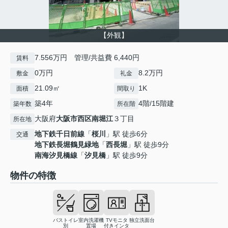
【外観】
7.556万円 管理/共益費 6,440円
賃料
0万円
8.2万円
敷金
礼金
21.09㎡
1K
面積
間取り
築4年
4階/15階建
築年数
所在階
大阪府
大阪市西区
南堀江
３丁目
所在地
地下鉄千日前線
「
桜川
」駅 徒歩6分
交通
地下鉄長堀鶴見緑地
「
西長堀
」駅 徒歩9分
南海汐見橋線
「
汐見橋
」駅 徒歩9分
物件の特徴
バストイレ
室内洗濯機
TVモニタ
独立洗面台
別
置場
付きインタ