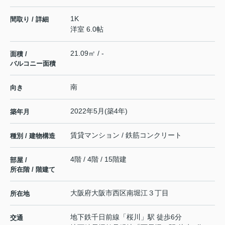
1K
間取り / 詳細
洋室 6.0帖
21.09㎡ / -
面積 /
バルコニー面積
南
向き
2022年5月(築4年)
築年月
賃貸マンション / 鉄筋コンクリート
種別 / 建物構造
4階 / 4階 / 15階建
部屋 /
所在階 / 階建て
大阪府
大阪市西区
南堀江
３丁目
所在地
地下鉄千日前線
「
桜川
」駅 徒歩6分
交通