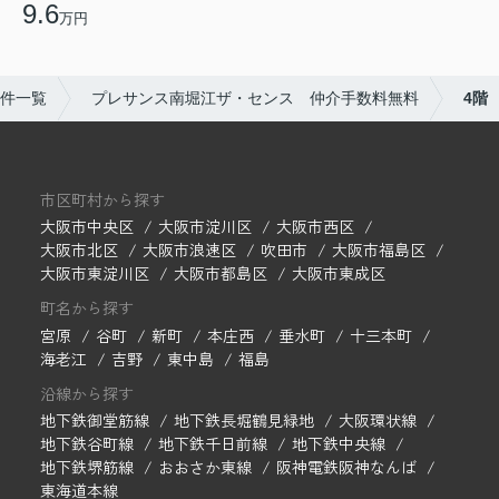
9.6
万円
件一覧
プレサンス南堀江ザ・センス 仲介手数料無料
4階
市区町村から探す
大阪市中央区
大阪市淀川区
大阪市西区
大阪市北区
大阪市浪速区
吹田市
大阪市福島区
大阪市東淀川区
大阪市都島区
大阪市東成区
町名から探す
宮原
谷町
新町
本庄西
垂水町
十三本町
海老江
吉野
東中島
福島
沿線から探す
地下鉄御堂筋線
地下鉄長堀鶴見緑地
大阪環状線
地下鉄谷町線
地下鉄千日前線
地下鉄中央線
地下鉄堺筋線
おおさか東線
阪神電鉄阪神なんば
東海道本線