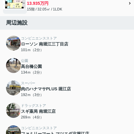
13.935万円
15階 / 32.05㎡ / 1LDK
周辺施設
コンビニエンスストア
ローソン 南堀江三丁目店
101ｍ（2分）
公園
高台橋公園
134ｍ（2分）
スーパー
肉のハナマサPLUS 堀江店
192ｍ（3分）
ドラッグストア
スギ薬局 南堀江店
269ｍ（4分）
コンビニエンスストア
ファミリーマート マツエダ北堀江店