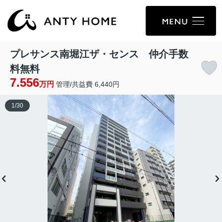
プレサンス南堀江ザ・センス 仲介手数
料無料
7.556
万円
管理/共益費 6,440円
1
/
30