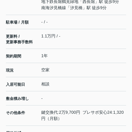
地下鉄長堀鶴見緑地
「
西長堀
」駅 徒歩9分
南海汐見橋線
「
汐見橋
」駅 徒歩9分
- / -
駐車場 / 月額
1.1万円 / -
更新料 /
更新事務手数料
1年
契約期間
空家
現況
相談
入居可能日
-
敷金積み増し
鍵交換代:2万9,700円 プレサポ安心24:1,320
その他条件
円（月額）