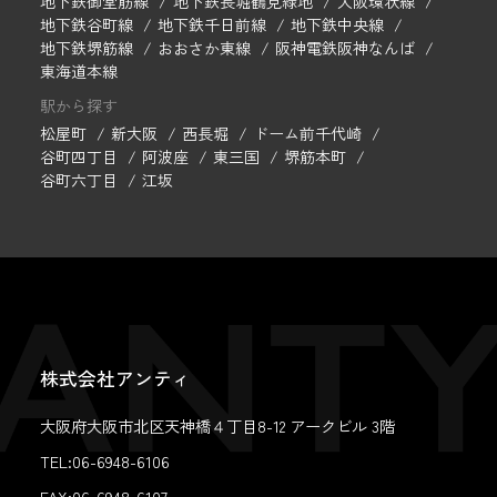
地下鉄御堂筋線
地下鉄長堀鶴見緑地
大阪環状線
地下鉄谷町線
地下鉄千日前線
地下鉄中央線
地下鉄堺筋線
おおさか東線
阪神電鉄阪神なんば
東海道本線
駅から探す
松屋町
新大阪
西長堀
ドーム前千代崎
谷町四丁目
阿波座
東三国
堺筋本町
谷町六丁目
江坂
株式会社アンティ
大阪府大阪市北区天神橋４丁目8-12 アークビル 3階
TEL:06-6948-6106
FAX:
06-6948-6107