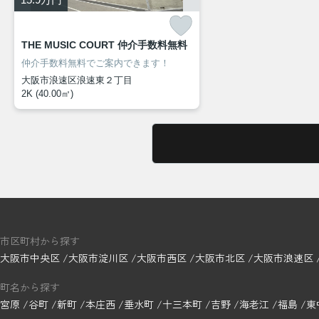
THE MUSIC COURT 仲介手数料無料
仲介手数料無料でご案内できます！
大阪市浪速区浪速東２丁目
2K (40.00㎡)
市区町村から探す
大阪市中央区
大阪市淀川区
大阪市西区
大阪市北区
大阪市浪速区
町名から探す
宮原
谷町
新町
本庄西
垂水町
十三本町
吉野
海老江
福島
東