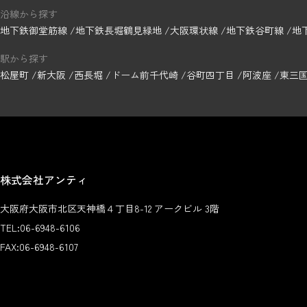
沿線から探す
地下鉄御堂筋線
地下鉄長堀鶴見緑地
大阪環状線
地下鉄谷町線
地
駅から探す
松屋町
新大阪
西長堀
ドーム前千代崎
谷町四丁目
阿波座
東三
株式会社アンティ
大阪府大阪市北区天神橋４丁目8-12 アークビル 3階
TEL:
06-6948-6106
FAX:
06-6948-6107