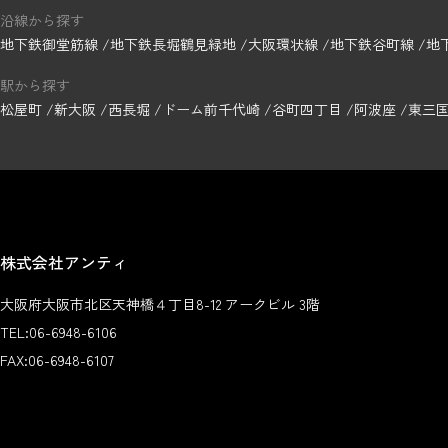
沿線から探す
地下鉄御堂筋線
地下鉄長堀鶴見緑地
大阪環状線
地下鉄谷町線
地
駅から探す
松屋町
新大阪
西長堀
ドーム前千代崎
谷町四丁目
阿波座
東三
株式会社アンティ
大阪府大阪市北区天神橋４丁目8-12 アークビル 3階
TEL:
06-6948-6106
FAX:
06-6948-6107