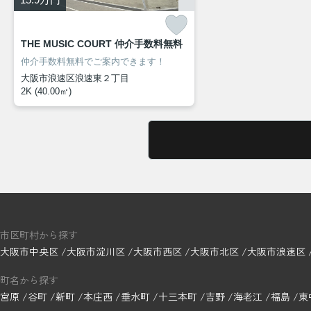
THE MUSIC COURT 仲介手数料無料
仲介手数料無料でご案内できます！
大阪市浪速区浪速東２丁目
2K (40.00㎡)
市区町村から探す
大阪市中央区
大阪市淀川区
大阪市西区
大阪市北区
大阪市浪速区
町名から探す
宮原
谷町
新町
本庄西
垂水町
十三本町
吉野
海老江
福島
東