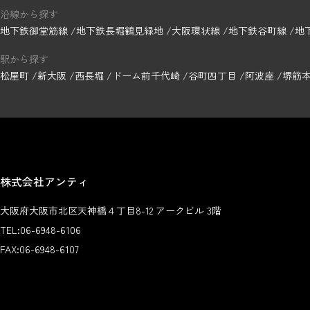
沿線から探す
地下鉄御堂筋線
地下鉄長堀鶴見緑地
大阪環状線
地下鉄谷町線
地
駅から探す
松屋町
新大阪
西長堀
ドーム前千代崎
谷町四丁目
阿波座
堺筋
株式会社アンティ
大阪府大阪市北区天神橋４丁目8-12 アークビル 3階
TEL:
06-6948-6106
FAX:
06-6948-6107