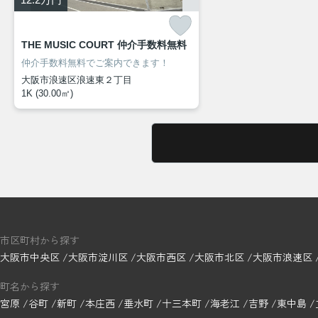
THE MUSIC COURT 仲介手数料無料
仲介手数料無料でご案内できます！
大阪市浪速区浪速東２丁目
1K (30.00㎡)
市区町村から探す
大阪市中央区
大阪市淀川区
大阪市西区
大阪市北区
大阪市浪速区
町名から探す
宮原
谷町
新町
本庄西
垂水町
十三本町
海老江
吉野
東中島