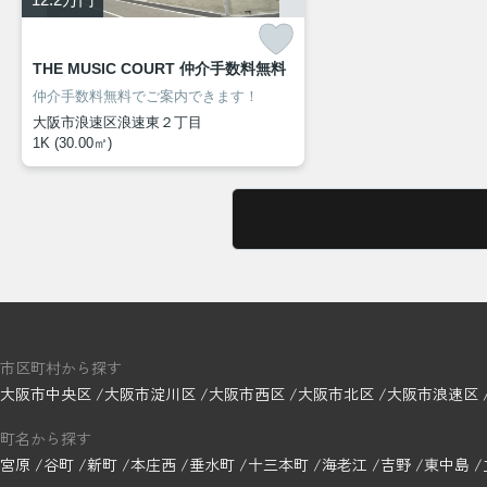
THE MUSIC COURT 仲介手数料無料
仲介手数料無料でご案内できます！
大阪市浪速区浪速東２丁目
1K (30.00㎡)
市区町村から探す
大阪市中央区
大阪市淀川区
大阪市西区
大阪市北区
大阪市浪速区
町名から探す
宮原
谷町
新町
本庄西
垂水町
十三本町
海老江
吉野
東中島