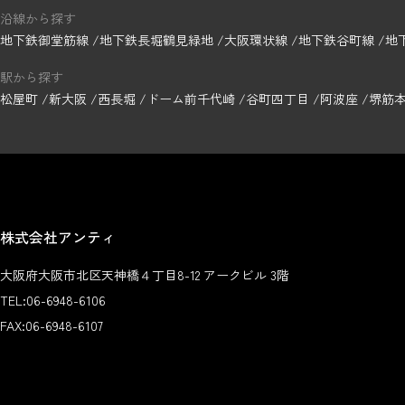
沿線から探す
地下鉄御堂筋線
地下鉄長堀鶴見緑地
大阪環状線
地下鉄谷町線
地
駅から探す
松屋町
新大阪
西長堀
ドーム前千代崎
谷町四丁目
阿波座
堺筋
株式会社アンティ
大阪府大阪市北区天神橋４丁目8-12 アークビル 3階
TEL:
06-6948-6106
FAX:
06-6948-6107